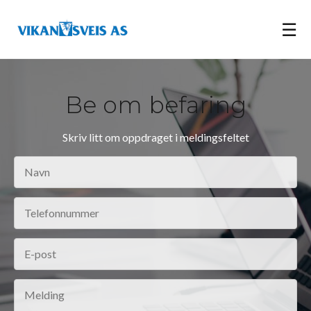
☰
Be om befaring
Skriv litt om oppdraget i meldingsfeltet