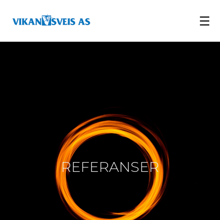
☰
REFERANSER